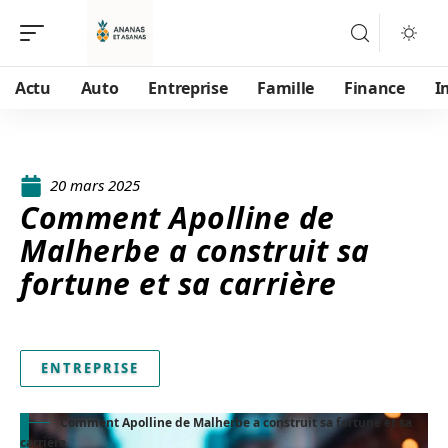
Actu
Auto
Entreprise
Famille
Finance
I
20 mars 2025
Comment Apolline de
Malherbe a construit sa
fortune et sa carrière
ENTREPRISE
Comment Apolline de Malherbe a construit sa fortune et sa
carrière