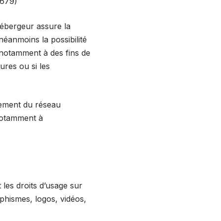
-679)
’hébergeur assure la
néanmoins la possibilité
 notamment à des fins de
ures ou si les
nement du réseau
 notamment à
t les droits d’usage sur
aphismes, logos, vidéos,