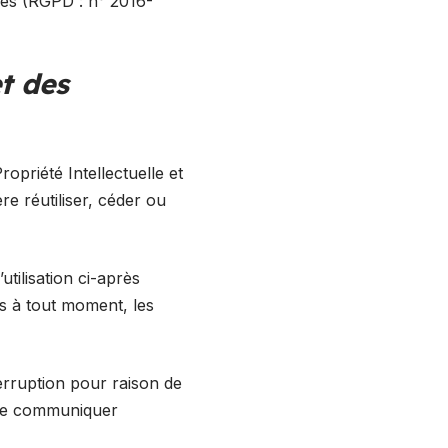
ées (RGPD : n° 2016-
et des
opriété Intellectuelle et
e réutiliser, céder ou
utilisation ci-après
es à tout moment, les
erruption pour raison de
s de communiquer