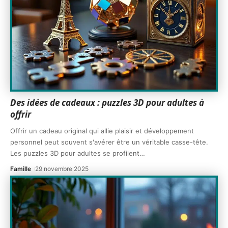
Des idées de cadeaux : puzzles 3D pour adultes à
offrir
Offrir un cadeau original qui allie plaisir et développement
personnel peut souvent s'avérer être un véritable casse-tête.
Les puzzles 3D pour adultes se profilent
…
Famille
29 novembre 2025