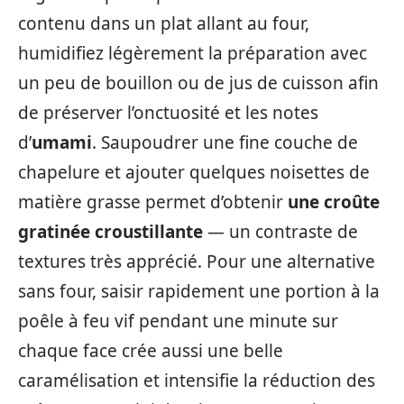
contenu dans un plat allant au four,
humidifiez légèrement la préparation avec
un peu de bouillon ou de jus de cuisson afin
de préserver l’onctuosité et les notes
d’
umami
. Saupoudrer une fine couche de
chapelure et ajouter quelques noisettes de
matière grasse permet d’obtenir
une croûte
gratinée croustillante
— un contraste de
textures très apprécié. Pour une alternative
sans four, saisir rapidement une portion à la
poêle à feu vif pendant une minute sur
chaque face crée aussi une belle
caramélisation et intensifie la réduction des