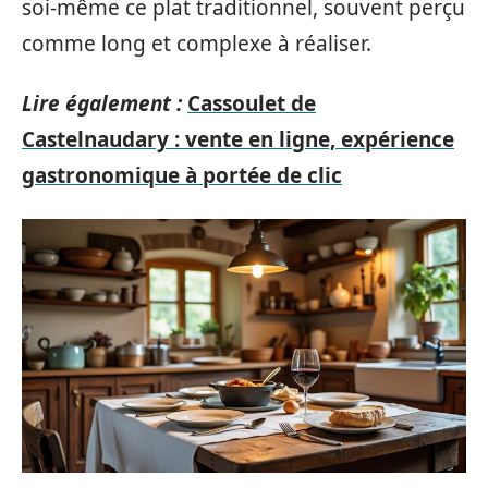
soi-même ce plat traditionnel, souvent perçu
comme long et complexe à réaliser.
Lire également :
Cassoulet de
Castelnaudary : vente en ligne, expérience
gastronomique à portée de clic