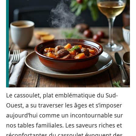
Le cassoulet, plat emblématique du Sud-
Ouest, a su traverser les âges et s’imposer
aujourd’hui comme un incontournable sur
nos tables familiales. Les saveurs riches et
réconfortantes du cassoulet évoquent des