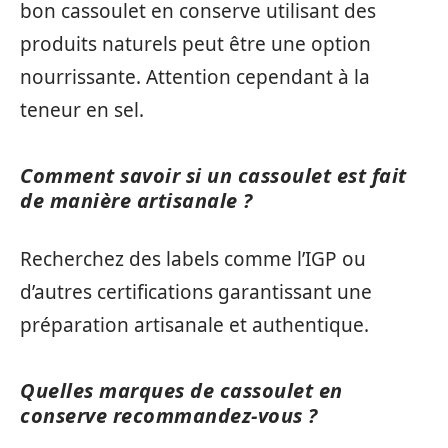
bon cassoulet en conserve utilisant des
produits naturels peut être une option
nourrissante. Attention cependant à la
teneur en sel.
Comment savoir si un cassoulet est fait
de manière artisanale ?
Recherchez des labels comme l’IGP ou
d’autres certifications garantissant une
préparation artisanale et authentique.
Quelles marques de cassoulet en
conserve recommandez-vous ?