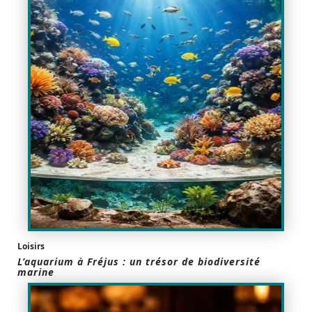
Loisirs
L’aquarium à Fréjus : un trésor de biodiversité
marine