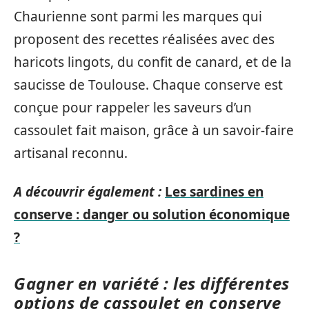
Chaurienne sont parmi les marques qui
proposent des recettes réalisées avec des
haricots lingots, du confit de canard, et de la
saucisse de Toulouse. Chaque conserve est
conçue pour rappeler les saveurs d’un
cassoulet fait maison, grâce à un savoir-faire
artisanal reconnu.
A découvrir également :
Les sardines en
conserve : danger ou solution économique
?
Gagner en variété : les différentes
options de cassoulet en conserve