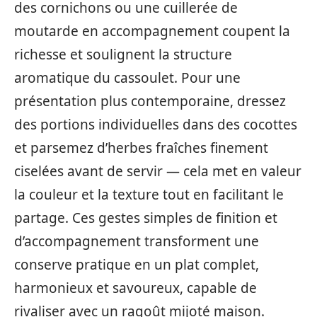
des cornichons ou une cuillerée de
moutarde en accompagnement coupent la
richesse et soulignent la structure
aromatique du cassoulet. Pour une
présentation plus contemporaine, dressez
des portions individuelles dans des cocottes
et parsemez d’herbes fraîches finement
ciselées avant de servir — cela met en valeur
la couleur et la texture tout en facilitant le
partage. Ces gestes simples de finition et
d’accompagnement transforment une
conserve pratique en un plat complet,
harmonieux et savoureux, capable de
rivaliser avec un ragoût mijoté maison.