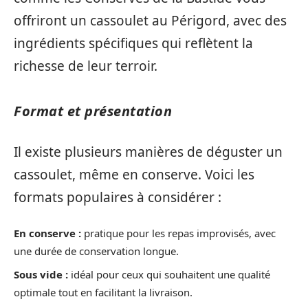
offriront un cassoulet au Périgord, avec des
ingrédients spécifiques qui reflètent la
richesse de leur terroir.
Format et présentation
Il existe plusieurs manières de déguster un
cassoulet, même en conserve. Voici les
formats populaires à considérer :
En conserve :
pratique pour les repas improvisés, avec
une durée de conservation longue.
Sous vide :
idéal pour ceux qui souhaitent une qualité
optimale tout en facilitant la livraison.