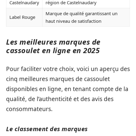
Castelnaudary
région de Castelnaudary
Marque de qualité garantissant un
Label Rouge
haut niveau de satisfaction
Les meilleures marques de
cassoulet en ligne en 2025
Pour faciliter votre choix, voici un aperçu des
cinq meilleures marques de cassoulet
disponibles en ligne, en tenant compte de la
qualité, de l’authenticité et des avis des
consommateurs.
Le classement des marques