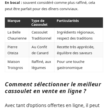
En bocal :
souvent considéré comme plus raffiné, cela
peut être parfait pour des dîners conviviaux.
Marque
Type de
Particularités
Cassoulet
La Belle
Cassoulet
Ingrédients régionaux,
Chaurienne
Traditionnel
respect des traditions
Pierre
Au Confit
Recette très appréciée,
Oteiza
de Canard
équilibre des saveurs
Maison
Raffiné, aux
Pour une touche
Troisgros
légumes
gastronomique
Comment sélectionner le meilleur
cassoulet en vente en ligne ?
Avec tant d’options offertes en ligne, il peut