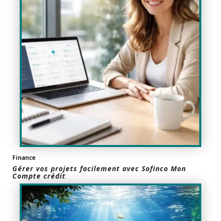
Finance
Gérer vos projets facilement avec Sofinco Mon
Compte crédit