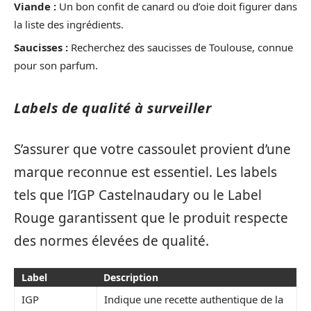
Viande :
Un bon confit de canard ou d’oie doit figurer dans
la liste des ingrédients.
Saucisses :
Recherchez des saucisses de Toulouse, connue
pour son parfum.
Labels de qualité à surveiller
S’assurer que votre cassoulet provient d’une
marque reconnue est essentiel. Les labels
tels que l’IGP Castelnaudary ou le Label
Rouge garantissent que le produit respecte
des normes élevées de qualité.
Label
Description
IGP
Indique une recette authentique de la