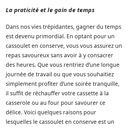
La praticité et le gain de temps
Dans nos vies trépidantes, gagner du temps
est devenu primordial. En optant pour un
cassoulet en conserve, vous vous assurez un
repas savoureux sans avoir à y consacrer
des heures. Que vous rentriez d’une longue
journée de travail ou que vous souhaitiez
simplement profiter d’une soirée tranquille,
il suffit de réchauffer votre cassette à la
casserole ou au four pour savourer ce
délice. Voici quelques raisons pour
lesquelles le cassoulet en conserve est un