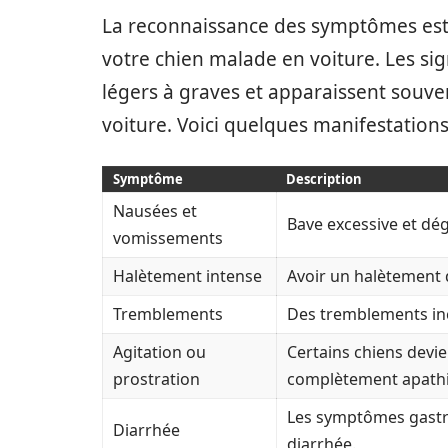
La reconnaissance des symptômes est 
votre chien malade en voiture. Les si
légers à graves et apparaissent souven
voiture. Voici quelques manifestations
Symptôme
Description
Nausées et
Bave excessive et dé
vomissements
Halètement intense
Avoir un halètement
Tremblements
Des tremblements inc
Agitation ou
Certains chiens devie
prostration
complètement apath
Les symptômes gastr
Diarrhée
diarrhée.