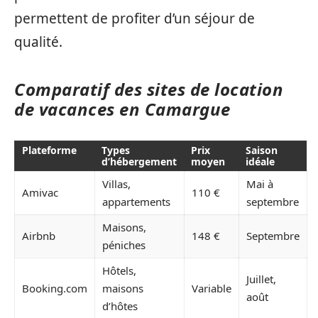
permettent de profiter d’un séjour de
qualité.
Comparatif des sites de location
de vacances en Camargue
Plateforme
Types
Prix
Saison
d’hébergement
moyen
idéale
Villas,
Mai à
Amivac
110 €
appartements
septembre
Maisons,
Airbnb
148 €
Septembre
péniches
Hôtels,
Juillet,
Booking.com
maisons
Variable
août
d’hôtes