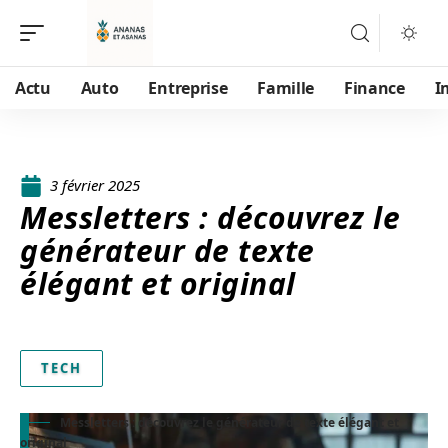
Actu
Auto
Entreprise
Famille
Finance
I
3 février 2025
Messletters : découvrez le
générateur de texte
élégant et original
TECH
Messletters : découvrez le générateur de texte élégant et
original